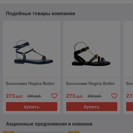
Подобные товары компании
Босоножки Regina Bottini
Босоножки Regina Bottini
Бос
273
273
27
390 руб.
390 руб.
руб.
руб.
Купить
Купить
Акционные предложения и новинки