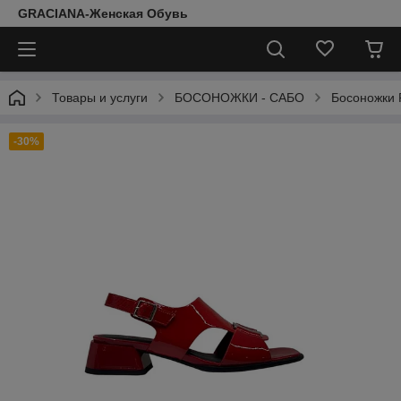
GRACIANA-Женская Обувь
Товары и услуги
БОСОНОЖКИ - САБО
Босоножки R
-30%