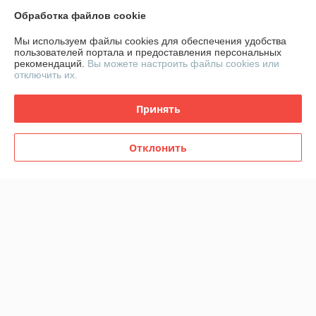
Обработка файлов cookie
Босоножки Graciana
Сабо Aidini
Мы используем файлы cookies для обеспечения удобства
пользователей портала и предоставления персональных
В наличии
В наличии
рекомендаций.
Вы можете настроить файлы cookies или
отключить их.
153
157,50
340 руб.
350 руб.
руб.
руб.
Купить
Купить
Принять
-55%
-55%
Отклонить
Босоножки Graciana
Босоножки Graciana
В наличии
В наличии