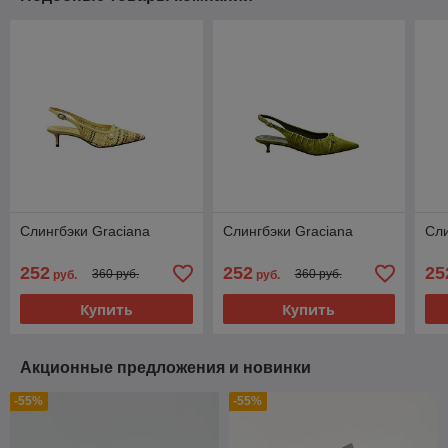
Слингбэки Graciana
Слингбэки Graciana
Сли
252
252
25
360 руб.
360 руб.
руб.
руб.
Купить
Купить
Акционные предложения и новинки
-55%
-55%