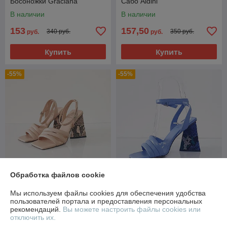
Босоножки Graciana
Сабо Aidini
В наличии
В наличии
153
157,50
340 руб.
350 руб.
руб.
руб.
Купить
Купить
-55%
-55%
Обработка файлов cookie
Босоножки Graciana
Босоножки Graciana
Мы используем файлы cookies для обеспечения удобства
В наличии
В наличии
пользователей портала и предоставления персональных
рекомендаций.
Вы можете настроить файлы cookies или
157,50
157,50
350 руб.
350 руб.
руб.
руб.
отключить их.