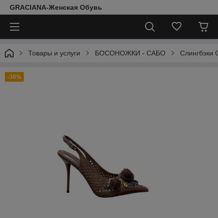
GRACIANA-Женская Обувь
Товары и услуги
БОСОНОЖКИ - САБО
Слингбэки 
-30%