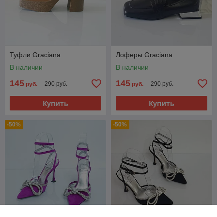
Туфли Graciana
Лоферы Graciana
В наличии
В наличии
145
145
290 руб.
290 руб.
руб.
руб.
Купить
Купить
-50%
-50%