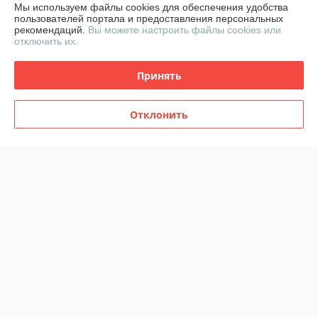
Мы используем файлы cookies для обеспечения удобства
В наличии
В наличии
пользователей портала и предоставления персональных
рекомендаций.
Вы можете настроить файлы cookies или
145
145
290 руб.
290 руб.
руб.
руб.
отключить их.
Купить
Купить
Принять
-50%
-50%
Отклонить
Туфли Graciana
Туфли Graciana
В наличии
В наличии
162,50
162,50
325 руб.
325 руб.
руб.
руб.