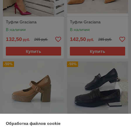
Туфли Graciana
Туфли Graciana
В наличии
В наличии
132,50
142,50
265 руб.
285 руб.
руб.
руб.
Купить
Купить
-50%
-50%
Обработка файлов cookie
Туфли Graciana
Лоферы Graciana