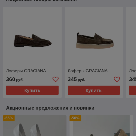
Лоферы GRACIANA
Лоферы GRACIANA
Ло
360
345
34
руб.
руб.
Купить
Купить
Акционные предложения и новинки
-65%
-50%