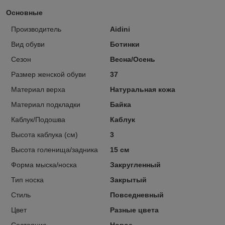
Основные
Производитель
Aidini
Вид обуви
Ботинки
Сезон
Весна/Осень
Размер женской обуви
37
Материал верха
Натуральная кожа
Материал подкладки
Байка
Каблук/Подошва
Каблук
Высота каблука (см)
3
Высота голенища/задника
15 см
Форма мыска/носка
Закругленный
Тип носка
Закрытый
Стиль
Повседневный
Цвет
Разные цвета
Состояние
Новое