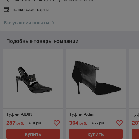
Банковские карты
Все условия оплаты
Подобные товары компании
Туфли AIDINI
Туфли Aidini
Туф
287
364
28
410 руб.
455 руб.
руб.
руб.
Купить
Купить