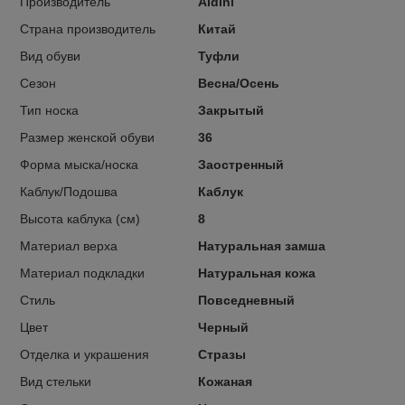
Производитель
Aidini
Страна производитель
Китай
Вид обуви
Туфли
Сезон
Весна/Осень
Тип носка
Закрытый
Размер женской обуви
36
Форма мыска/носка
Заостренный
Каблук/Подошва
Каблук
Высота каблука (см)
8
Материал верха
Натуральная замша
Материал подкладки
Натуральная кожа
Стиль
Повседневный
Цвет
Черный
Отделка и украшения
Стразы
Вид стельки
Кожаная