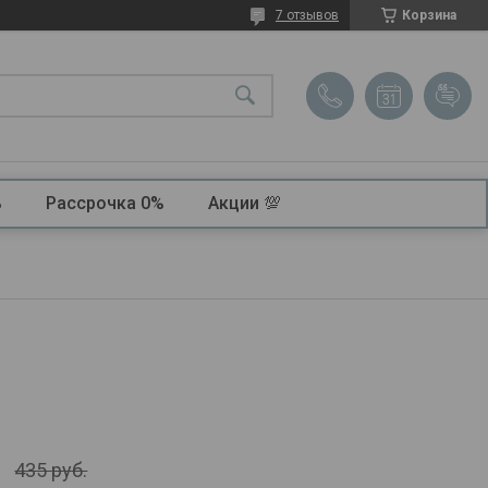
7 отзывов
Корзина
ь
Рассрочка 0%
Акции 💯
435
руб.