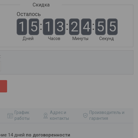
Осталось
1
5
1
3
2
4
5
5
Дней
Часов
Минуты
Секунд
и
:
График
Адрес и
Производитель и
работы
контакты
гарантия
ение 14 дней
по договоренности