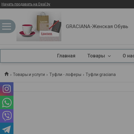
Начать продавать на Deal.by
GRACIANA-Женская Обувь
Главная
Товары
О на
Товары и услуги
Туфли - лоферы
Туфли graciana